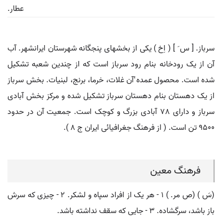
عطار.
سرباز. [ س َ ] ( اِخ ) یکی از بخشهای پنجگانه شهرستان ایرانشهر. آب
آن از یک رودخانه بنام رود سرباز است که از چندین شعبه تشکیل
شده است. محصول عمده ٔآن غلات، خرما، برنج، لبنیات. بخش سرباز
از یک دهستان بنام دهستان سرباز تشکیل شده و مرکز بخش آبادی
سرباز و دارای 78 آبادی بزرگ و کوچک است. جمعیت آن در حدود
9500 تن است. ( از فرهنگ جغرافیائی ایران ج 8 ).
فرهنگ معین
(سَ ) (ص مر. ) ۱ - هر یک از افراد سپاه و لشکر. ۲ - چیزی که سرش
باز باشد، سرگشاده. ۳ - جایی که سقف نداشته باشد.