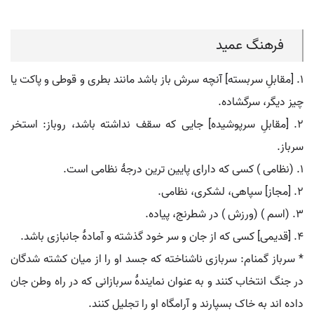
فرهنگ عمید
۱. [مقابلِ سربسته] آنچه سرش باز باشد مانند بطری و قوطی و پاکت یا
چیز دیگر، سرگشاده.
۲. [مقابلِ سرپوشیده] جایی که سقف نداشته باشد، روباز: استخر
سرباز.
۱. (نظامی ) کسی که دارای پایین ترین درجۀ نظامی است.
۲. [مجاز] سپاهی، لشکری، نظامی.
۳. (اسم ) (ورزش ) در شطرنج، پیاده.
۴. [قدیمی] کسی که از جان و سر خود گذشته و آمادۀ جانبازی باشد.
* سرباز گمنام: سربازی ناشناخته که جسد او را از میان کشته شدگان
در جنگ انتخاب کنند و به عنوان نمایندۀ سربازانی که در راه وطن جان
داده اند به خاک بسپارند و آرامگاه او را تجلیل کنند.