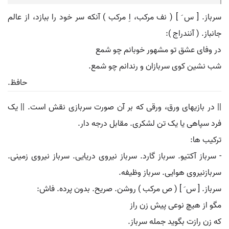
سرباز. [ س َ ] ( نف مرکب، اِ مرکب ) آنکه سر خود را ببازد، از عالم
جانباز. ( آنندراج ):
در وفای عشق تو مشهور خوبانم چو شمع
شب نشین کوی سربازان و رندانم چو شمع.
حافظ.
|| در بازیهای ورق، ورقی که بر آن صورت سربازی نقش است. || یک
فرد سپاهی یا یک تن لشکری. مقابل درجه دار.
ترکیب ها:
- سرباز آکتیو. سرباز گارد. سرباز نیروی دریایی. سرباز نیروی زمینی.
سربازنیروی هوایی. سرباز وظیفه.
سرباز. [ س َ ] ( ص مرکب ) روشن. صریح. بدون پرده. فاش:
مگو از هیچ نوعی پیش زن راز
که زن رازت بگوید جمله سرباز.