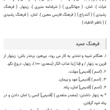
غیاث ). امان. ( جهانگیری ) ( شرفنامه منیری ). زینهار. ( فرهنگ
رشیدی ) ( آنندراج ) ( فرهنگ فارسی معین ). امان. ( فرهنگ رشیدی
) ( ناظم الاطباء )
فرهنگ عمید
۱. هنگام تنبیه و تحذیر به کار می رود، بپرهیز، برحذر باش: زینهار از
قرین بد زنهار / و قِنا رَّبنا عذابَ النّار (سعدی: ۱۰۰ )، زنهار، دروغ نگو.
۲. (اسم ) [قدیمی] مهلت.
۳. (اسم ) [قدیمی] عهد و پیمان.
۴. (اسم ) [قدیمی] امان، پناه.
* به زنهار داشتن: (مصدر متعدی ) [قدیمی] کسی را امان دادن و در
پناه خود گرفتن.