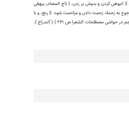
|| انبوهی کردن و بدوش بر زدن. ( تاج المصادر بیهقی
رجوع به زحمة، زحمت دادن و مزاحمت شود. || رنج، و با
لفظ کشیدن استعمال میشود. ( فرهنگ نظام ). رنج، و بالفظ دادن و نهادن و بردن و کشیدن مستعمل است. ( از خلاصه بهار عجم در حواشی مصطلحات الشعرا ص 241 ) ( آنندراج ).