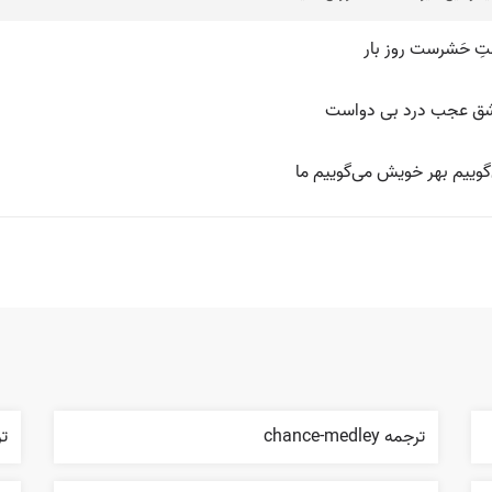
ِ حَشرست روز بار
عشق عجب درد بی دواست
وییم بهر خویش می‌گوییم ما
ترجمه chance-medley
ترج