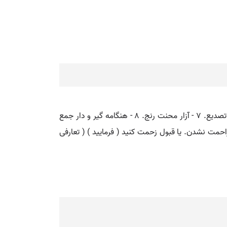
۱ - ( مصدر ) انبوهی کردن. ۲ - ( اسم ) انبوهی ازدحام. ۳ - آزردگی. ۴ - بیماری تن و جان. ۵ - ( اسم ) زخم جراحت. ۶ - درد سر تصدیع. ۷ - آزار محنت رنج. ۸ - هنگامه گیر و دار جمع
مت نشدن. یا قبول زحمت کنید ( فرمایید ) ( تعارفی