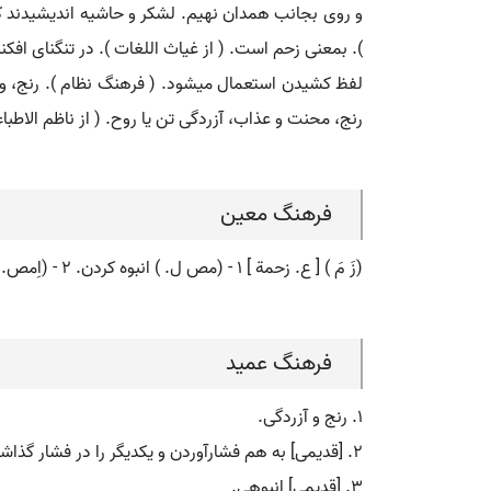
و روی بجانب همدان نهیم. لشکر و حاشیه اندیشیدند که 
). بمعنی زحم است. ( از غیاث اللغات ). در تنگنای افک
رنج، محنت و عذاب، آزردگی تن یا روح. ( از ناظم الاطباء 
فرهنگ معین
(زَ مَ ) [ ع. زحمة ] ۱ - (مص ل. ) انبوه کردن. ۲ - (اِمص. ) ازدحام. ۳ - رنج و آزردگی. ۴ - (اِ. ) بیماری. ۵ - در فارسی: دردسر.
فرهنگ عمید
۱. رنج و آزردگی.
۲. [قدیمی] به هم فشارآوردن و یکدیگر را در فشار گذاشتن، انبوهی کردن، زحام.
۳. [قدیمی] انبوهی.