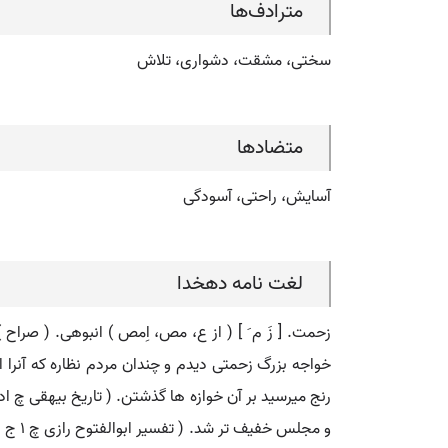
مترادف‌ها
سختی، مشقت، دشواری، تلاش
متضادها
آسایش، راحتی، آسودگی
لغت نامه دهخدا
زحمت. [ زَ م َ ] ( از ع، مص، اِمص ) انبوهی. ( صراح ) 
خواجه بزرگ زحمتی دیدم و چندان مردم نظاره که آنرا ان