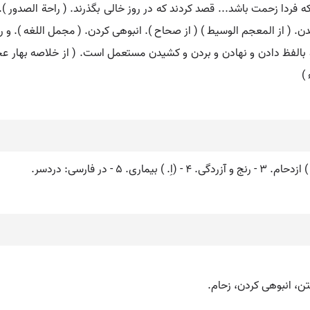
فردا زحمت باشد... قصد کردند که در روز خالی بگذرند. ( راحة الصدور ). 
ندن. ( از المعجم الوسیط ) ( از صحاح ). انبوهی کردن. ( مجمل اللغه ). و 
)