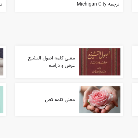
ترجمه Michigan City
ترج
معنی کلمه اصول التشیع
عرض و دراسه
معنی کلمه کص