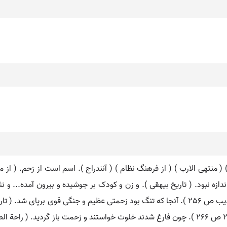
( منتهی الارب ) ( از فرهنگ نظام ) ( آنندراج ). اسم است از زحم. ( از متن 
دازه نبود. ( تاریخ بیهقی ). و زن و کودک بر جوشیده و بیرون آمده... و ن
و مجلس خفیف تر شد. ( تفسیر ابوالفتوح رازی چ 1 ج 2 ص 266 ). چون فارغ شدند خلوت خواستند و ز