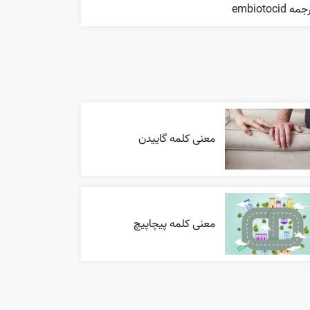
مه embiotocid
معنی کلمه گاییدن
معنی کلمه پیچاپیچ