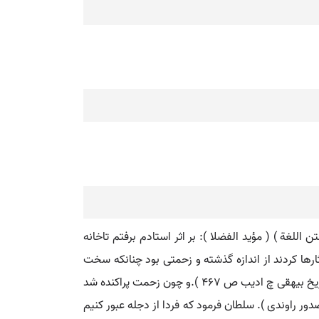
اللغة ) ( مؤید الفضلا ): بر اثر استادم برفتم تاخانه
ثارها کردند از اندازه گذشته و زحمتی بود چنانکه سخت
رنج میرسید بر آن خوازه ها گذشتن. ( تاریخ بیهقی چ ادیب ص 256 ). آنجا که تنگ بود زحمتی عظیم و جنگی قوی برپای شد. ( تاریخ بیهقی چ ادیب ص 467 ).و چون زحمت پراکنده شد
حمت باز گردید. ( راحة الصدور راوندی ). سلطان فرمود که فردا از دجله عبور کنیم