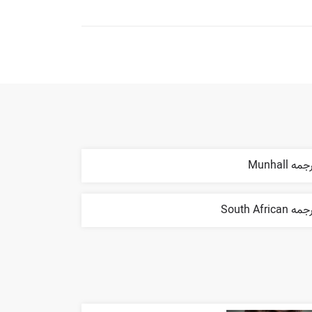
مه Munhall
ه South African