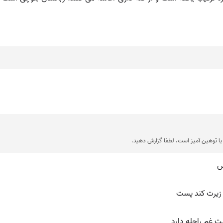
جملات نمونه از منابع مختلف جمع آور

💡 همه ریگیس
💡 آن را که بود 