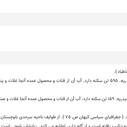
طباء ).
ریگی. ( اِخ ) دهی از بخش کدکن شهرستان تربت حیدریه. 595 تن سکنه دارد. آب آن از قنات و م
ریگی. ( اِخ ) دهی از بخش فیض آباد شهرستان تربت حیدریه. 159 تن سکنه دارد. آب آن از قنات و 
ره ترکیب یافته است و از گله داری اعاشه می کنند. زبانشان بلوچی است