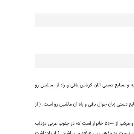
حصول عمده آنجا غلات و پنبه و صنایع دستی آنان کرباس بافی و راه آن ماشین رو
محصول عمده آنجا غلات و صنایع دستی زنان جوال بافی و راه آن ماشین رو است. ( از
ریگی. ( اِخ ) تیره ای ازطایفه جانکی سردسیر هفت لنگ. ( جغرافیای سیاسی کیهان ص 75 ). از طوایف ناحیه سرحدی بلوچستان و مرکب از 5600 خانوار است که در جنوب غربی دزداب
 و نسبت به مذهب بی علاقه می باشند. ( از یادداشت