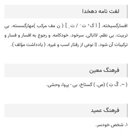
لغت نامه دهخدا
افسارگسیخته. [ اَ گ ُ ت َ / ت ِ ] ( ن مف مرکب )مهارگسسته. بی
تربیت. بی نظم. لاابالی. سرخود. خودکامه. و رجوع به افسار و فسار و
ترکیبات آن شود. || نوعی از رفتار اسب و غیره. ( یادداشت مؤلف ).
فرهنگ معین
( ~. گُ تِ ) (ص. ) گستاخ، بی - پروا، وحشی.
فرهنگ عمید
۱. شخص خودسر.