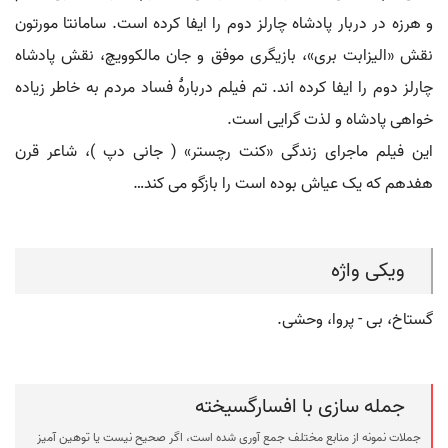
و هرزه در دربار پادشاه چارلز دوم را ایفا کرده است. سامانتا مورتون
نقش «الیزابت بری»، بازیگری موفق و جان مالکوویچ، نقش پادشاه
چارلز دوم را ایفا کرده اند. تم فیلم دربارهٔ فساد مردم به خاطر زیاده
خواهی پادشاه و لذت گرایی است.
این فیلم ماجرای زندگی «کنت رچستر» ( جانی دپ )، شاعر قرن
هفدهم که یک عیاش بوده است را بازگو می کند…
ویکی واژه
گستاخ، بی - پروا، وحشی.
جمله سازی با افسارگسیخته
جملات نمونه از منابع مختلف جمع آوری شده است، اگر صحیح نیست یا توهین آمیز