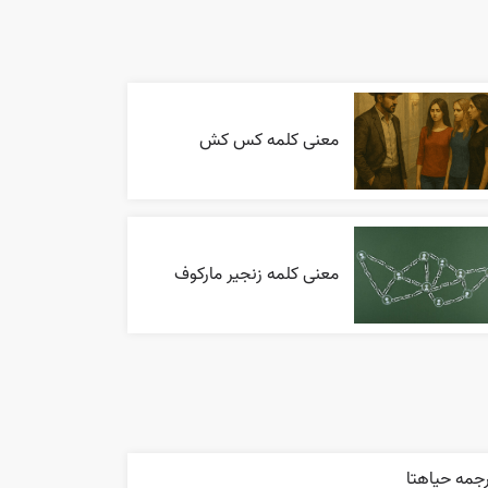
معنی کلمه کس کش
معنی کلمه زنجیر مارکوف
جمه حياهتا