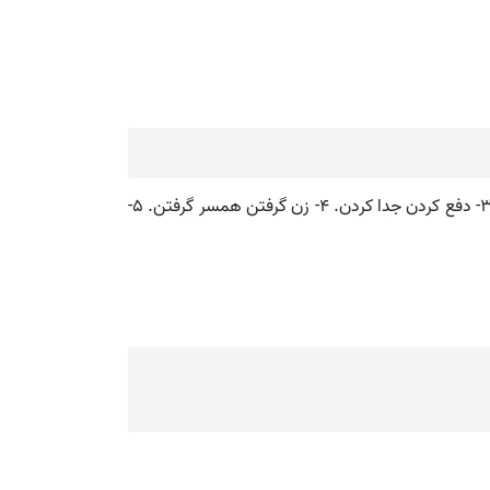
( مصدر ) خواهد برد ببر برنده برده ). ۱- چیزی را از جایی بجای دیگر رسانیدن حمل کردن نقل کردن مقابل آوردن. ۲- حرکت دادن. ۳- دفع کردن جدا کردن. ۴- زن گرفتن همسر گرفتن. ۵-