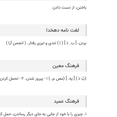
باختن، از دست دادن
لغت نامه دهخدا
بردن. [ ب ِ دَ ] ( اِ ) تندی و تیزی رفتار. ( انجمن آرا )
فرهنگ معین
(بُ دَ ) [ په. ] (مص م. ) ۱ - پیروز شدن. ۲ - تحمل کردن.
فرهنگ عمید
۱. چیزی را با خود از جایی به جای دیگر رساندن، حمل کردن.