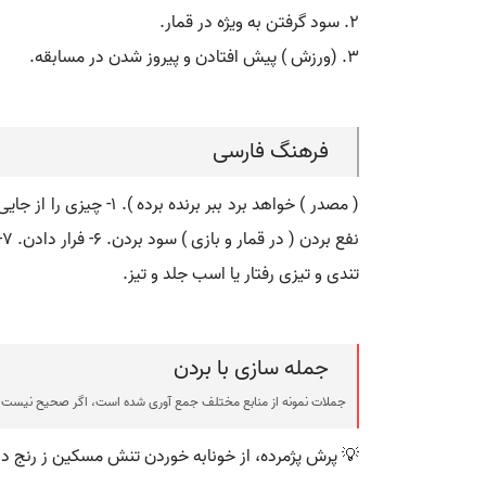
۲. سود گرفتن به ویژه در قمار.
۳. (ورزش ) پیش افتادن و پیروز شدن در مسابقه.
فرهنگ فارسی
نفع بردن ( در قمار و بازی ) سود بردن. ۶- فرار دادن. ۷- پیش افتادن پیروز شدن ( در مسابقه و مانند آن ).
تندی و تیزی رفتار یا اسب جلد و تیز.
جمله سازی با بردن
جملات نمونه از منابع مختلف جمع آوری شده است، اگر صحیح نیست ی
💡 پرش پژمرده، از خونابه خوردن تنش مسکین ز رنج دا