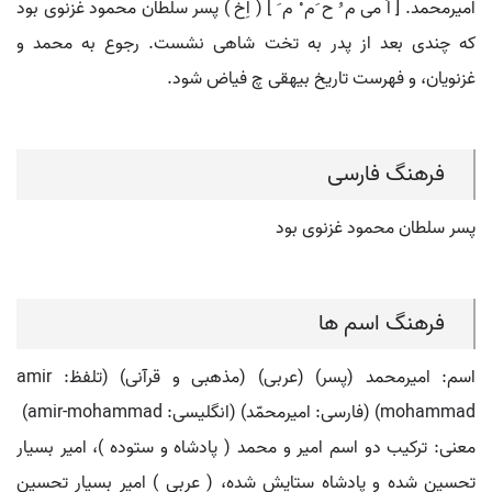
امیرمحمد. [ اَ می م ُ ح َم ْ م َ ] ( اِخ ) پسر سلطان محمود غزنوی بود
که چندی بعد از پدر به تخت شاهی نشست. رجوع به محمد و
غزنویان، و فهرست تاریخ بیهقی چ فیاض شود.
فرهنگ فارسی
پسر سلطان محمود غزنوی بود
فرهنگ اسم ها
اسم: امیرمحمد (پسر) (عربی) (مذهبی و قرآنی) (تلفظ: amir
mohammad) (فارسی: اميرمحمّد) (انگلیسی: amir-mohammad)
معنی: ترکیب دو اسم امیر و محمد ( پادشاه و ستوده )، امیر بسیار
تحسین شده و پادشاه ستایش شده، ( عربی ) امیر بسیار تحسین