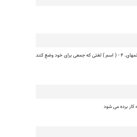
۱ - ( مصدر ) بهم ساختن سازش کردن صلح کردن ۲ - ( اسم ) سازش صلح ۳ - ( مصدر ) اتفاق کردن جمعی مخصوص برای وضع کلمهای. ۴ - ( اسم ) لغتی که جمعی برای خود وضع کنند