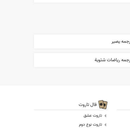
رجمه یصیر
رجمه رياضات شتوية
فال تاروت
تاروت عشق
تاروت نوع دوم