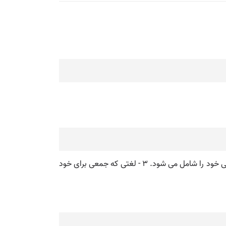
(اِ طِ ) [ ع. ] ۱ - (مص ل. ) سازش کردن، صلح کردن. ۲ - (اِ. ) واژه ای که به علت کثرت استعمال عمومی، معنایی غیر از معنای اصلی خود را شامل می شود. ۳ - لغتی که جمعی برای خود