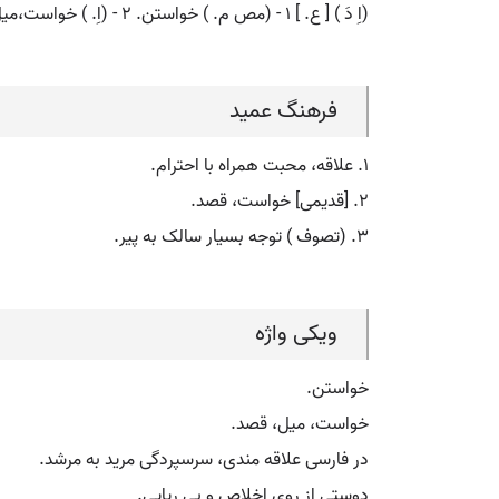
(اِ دَ ) [ ع. ] ۱ - (مص م. ) خواستن. ۲ - (اِ. ) خواست،میل، قصد. ۳ - در فارسی علاقه مندی، سرسپردگی مرید به مرشد. ۵ - دوستی از روی اخلاص و بی ریایی.
فرهنگ عمید
۱. علاقه، محبت همراه با احترام.
۲. [قدیمی] خواست، قصد.
۳. (تصوف ) توجه بسیار سالک به پیر.
ویکی واژه
خواستن.
خواست، میل، قصد.
در فارسی علاقه مندی، سرسپردگی مرید به مرشد.
دوستی از روی اخلاص و بی ریایی.