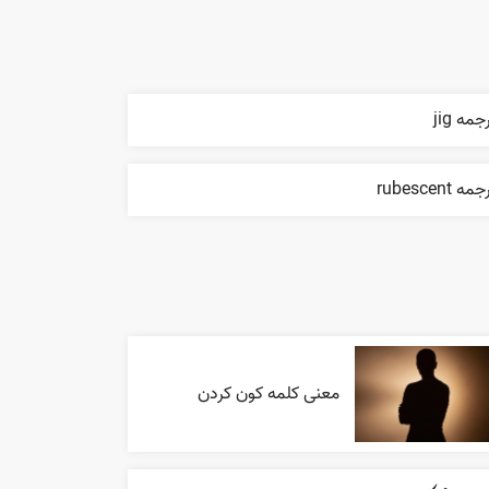
جمه jig
مه rubescent
معنی کلمه کون کردن