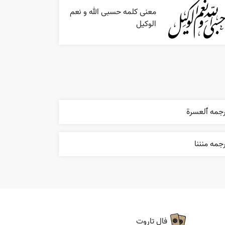
معنی کلمه حسبی الله و نعم
الوکیل
رجمه ٱلعسرة
جمه منننا
فال تاروت