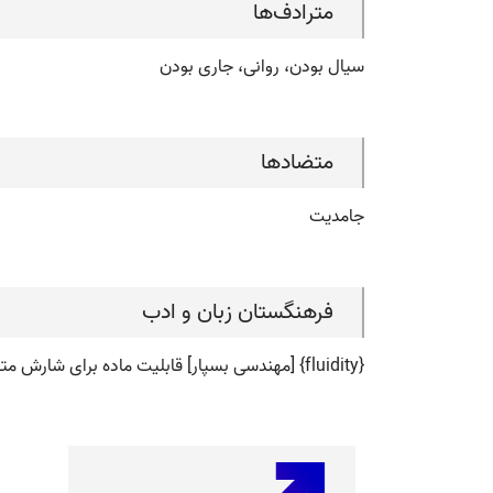
مترادف‌ها
سیال بودن، روانی، جاری بودن
متضادها
جامدیت
فرهنگستان زبان و ادب
{fluidity} [مهندسی بسپار] قابلیت ماده برای شارش متـ. شارگی