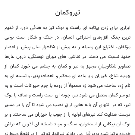
تیروکمان
ابزاری برای زدن پرتابه ای راست و نوک تیز به هدفی دور، از قدیم
ترین جنگ افزارهای اختراعی انسان، در جنگ و شکار است برخی
مؤلفان، اختراع این وسیله را به بیش از ۲۵هزار سال پیش از اعصار
جدید نسبت می دهند در نقاشی های دوران نوسنگی، درون غارها
تصاویر شکارچیانِ مجهز به تیر و کمان به چشم می خورد کمان از
چوب، شاخ، خیزران و یا ماده ای محکم و انعطاف پذیر، و تسمه ای به
نام زِه، ساخته می شود زه معمولاً از روده یا چرم حیوانات است و به
دو سر کمان متصل می شود تیر، چوبه ای است راست و صاف با نوک
تیز، که در انتهای آن باله هایی از پَر نصب می شود تا آن را در مسیر
درست هدایت کند تیرهای اولیه را از چوب یا خیزران می ساختند و بر
نوک آن پیکانی از استخوان، سنگ و مواد شیشه ای آذرین که تراش
خورده و تیز شده بود، قرار می دادند تیرانداز ته تیر را در نقطۀ وسط زه