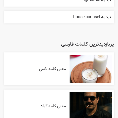
ترجمه rigmarole
ترجمه house counsel
پربازدیدترین کلمات فارسی
معنی کلمه لاسي
معنی کلمه گواد