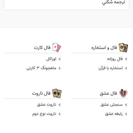
ترجمه سُکْني
فال و استخاره
فال کارت
فال روزانه
اوراکل
استخاره با قرآن
ماهجونگ 3 کارتی
فال عشق
فال تاروت
سنجش عشق
تاروت عشق
رابطه عشق
تاروت نوع دوم