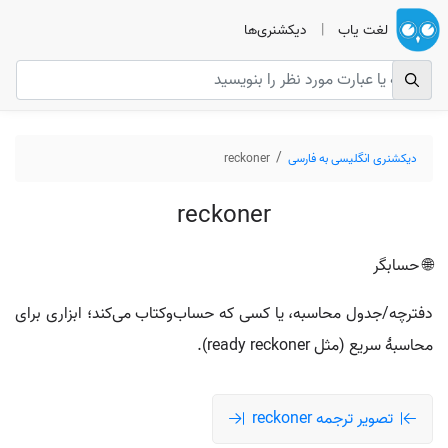
لغت یاب
|
دیکشنری‌ها
دیکشنری انگلیسی به فارسی
reckoner
reckoner
🌐 حسابگر
دفترچه/جدول محاسبه، یا کسی که حساب‌وکتاب می‌کند؛ ابزاری برای
محاسبهٔ سریع (مثل ready reckoner).
تصویر ترجمه reckoner