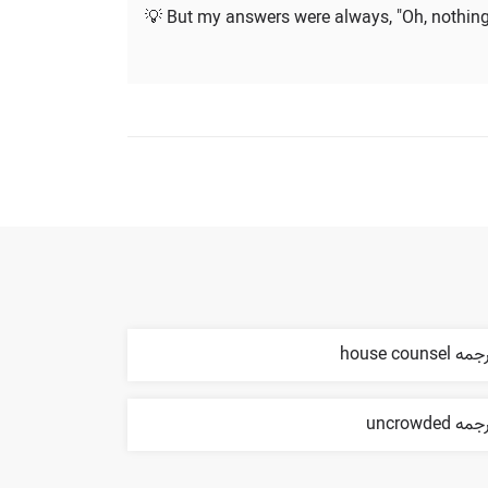
💡 But my answers were always, "Oh, nothing b
ه house counsel
مه uncrowded