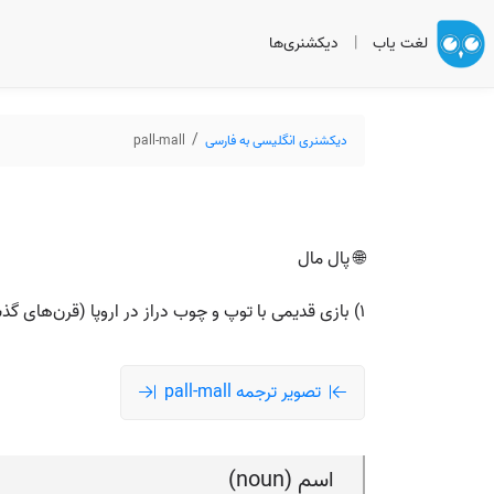
لغت یاب
|
دیکشنری‌ها
دیکشنری انگلیسی به فارسی
pall-mall
🌐 پال مال
۱) بازی قدیمی با توپ و چوب دراز در اروپا (قرن‌های گذشته). ۲) خیابان یا گذرگاه پهن (از روی نام همان بازی)؛ امروزه بیشتر در نام خیابان‌ها یا برند تنباکو دیده می‌شود.
تصویر ترجمه pall-mall
اسم (noun)