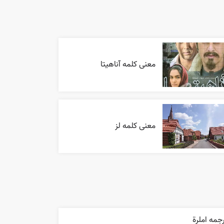
معنی کلمه آناهیتا
معنی کلمه لز
جمه املرة