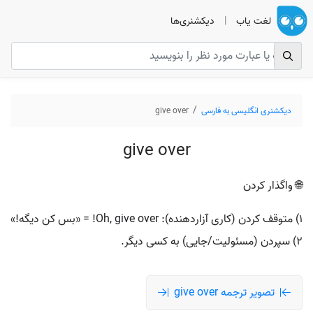
لغت یاب
|
دیکشنری‌ها
دیکشنری انگلیسی به فارسی
give over
give over
🌐 واگذار کردن
۱) متوقف کردن (کاری آزاردهنده): Oh, give over! = «بس کن دیگه!»
۲) سپردن (مسئولیت/جایی) به کسی دیگر.
تصویر ترجمه give over