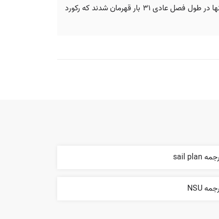
با این حال، تمام آن سری مسابقات در ادمونتون آغاز شد؛ این بار کینگز اولین پیروزی خود را در خانه به دست آورد، جایی که آنها در طول فصل عادی ۳۱ بار قهرمان شدند که رکورد
مه sail plan
جمه NSU