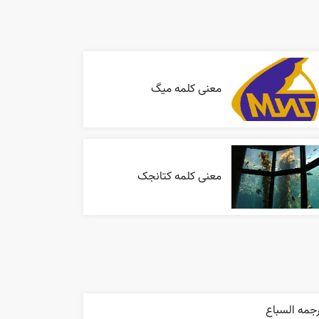
معنی کلمه میگ
معنی کلمه کتانجک
جمه السباع