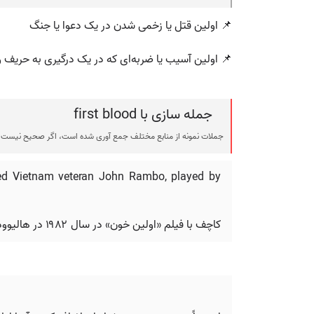
📌 اولین قتل یا زخمی شدن در یک دعوا یا جنگ
📌 اولین آسیب یا ضربه‌ای که در یک درگیری به حریف و
جمله سازی با first blood
جملات نمونه از منابع مختلف جمع آوری شده است، اگر صحیح نیست ی
ized Vietnam veteran John Rambo, played by
کاچف با فیلم «اولین خون» در سال ۱۹۸۲ در هالیوود به موفقیت بزرگی دست یافت، فیلمی که جان رمبو، کهنه سرباز آسیب‌دیده ویتنام، با بازی سیلوستر استالونه را معرفی کرد.