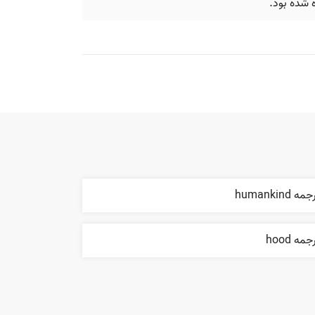
ه شده بود.
مه humankind
جمه hood