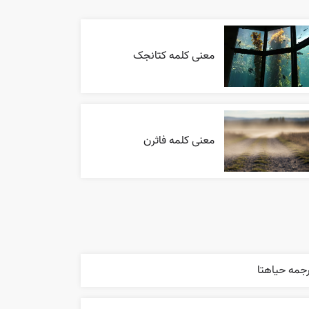
معنی کلمه کتانجک
معنی کلمه فاثرن
جمه حياهتا