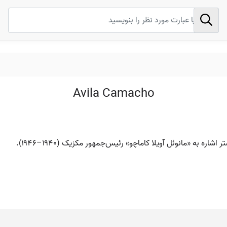
Avila Camacho
ره به «مانوئل آویلا کاماچو» رئیس‌جمهور مکزیک (۱۹۴۰–۱۹۴۶).