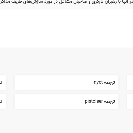
که در آنها با رهبران کارگری و صاحبان مشاغل در مورد سازش‌های ظریف مذاکر
ترجمه nyct-
ترج
ترجمه pistoleer
تر