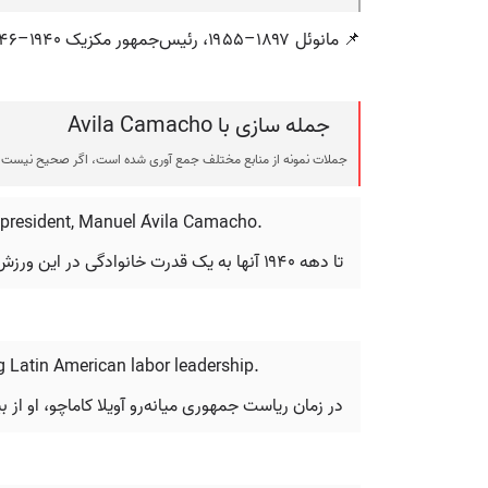
📌 مانوئل ۱۸۹۷–۱۹۵۵، رئیس‌جمهور مکزیک ۱۹۴۰–۱۹۴۶.
جمله سازی با Avila Camacho
جملات نمونه از منابع مختلف جمع آوری شده است، اگر صحیح نیست ی
 president, Manuel Ávila Camacho.
تا دهه ۱۹۴۰ آنها به یک قدرت خانوادگی در این ورزش تبدیل شده بودند و توسط رئیس جمهور مکزیک، مانوئل آویلا کاماچو، برای رقابت در خارج از کشور انتخاب می‌شدند.
 Latin American labor leadership.
در زمان ریاست جمهوری میانه‌رو آویلا کاماچو، او از 