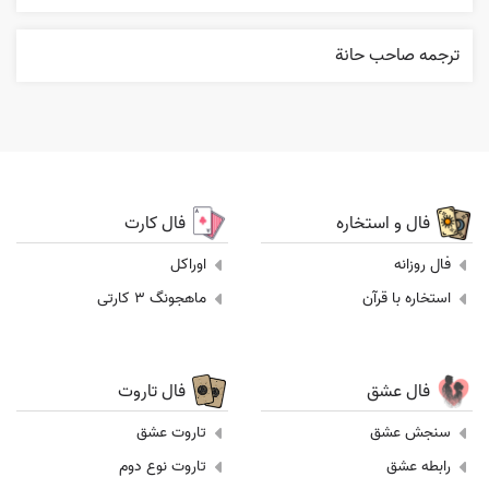
ترجمه صاحب حانة
فال و استخاره
فال کارت
فال روزانه
اوراکل
استخاره با قرآن
ماهجونگ 3 کارتی
فال عشق
فال تاروت
سنجش عشق
تاروت عشق
رابطه عشق
تاروت نوع دوم