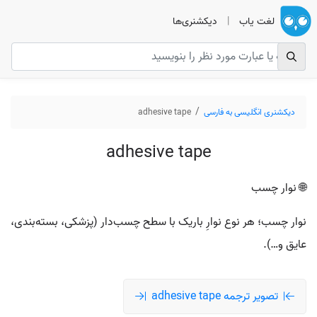
لغت یاب
|
دیکشنری‌ها
دیکشنری انگلیسی به فارسی
adhesive tape
adhesive tape
🌐 نوار چسب
نوار چسب؛ هر نوع نوارِ باریک با سطح چسب‌دار (پزشکی، بسته‌بندی،
عایق و…).
تصویر ترجمه adhesive tape