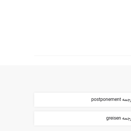
ه postponement
مه greisen