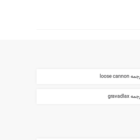
ه loose cannon
مه gravadlax