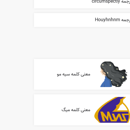
ه circumspectly
مه Houyhnhnm
معنی کلمه سیه مو
معنی کلمه میگ