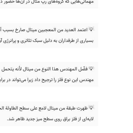
مهمانی‌هایی که گروه‌های رپ متال در آن‌ها حضور دا
💡 اعتمد العديد من المعجبين ميتال صارخ بسبب أ
بسیاری از طرفداران به دلیل سبک تئاتری و پرانرژی آ
💡 فضّل المهندس هذا النوع من ميتال لأنه يتحمل الح
مهندس این نوع فلز را ترجیح داد زیرا می‌تواند در برا
💡 ظهرت طبقة من ميتال لامع على سطح الطاولة الج
لایه‌ای از فلز براق روی سطح میز جدید ظاهر شد.