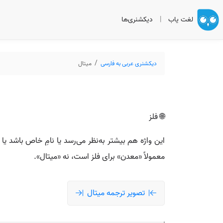
لغت یاب
|
دیکشنری‌ها
دیکشنری عربی به فارسی
ميتال
🌐 فلز
معمولاً «معدن» برای فلز است، نه «ميتال».
تصویر ترجمه ميتال