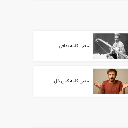
معنی کلمه ندافی
معنی کلمه کس خل