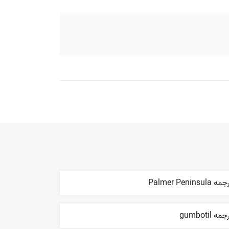
ه Palmer Peninsula
مه gumbotil