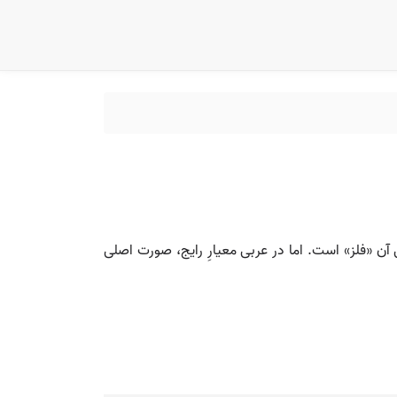
ا شکل عربی‌شده‌ی واژه‌ای بیگانه. اگر منظور «metal» انگلیسی باشد، معنی آن «فلز» است. اما در عربی معیارِ رایج، صورت اصلی