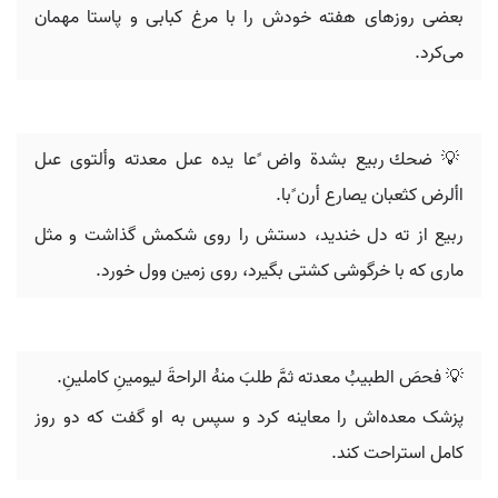
بعضی روزهای هفته خودش را با مرغ کبابی و پاستا مهمان
می‌کرد.
💡 ‫ضحك ربيع بشدة واض ًعا يده عىل معدته وألتوى عىل
األرض كثعبان‬ ‫يصارع أرن ًبا‪.
ربیع از ته دل خندید، دستش را روی شکمش گذاشت و مثل
ماری که با خرگوشی کشتی بگیرد، روی زمین وول خورد.
💡 فحصَ الطبيبُ معدته ثمَّ طلبَ منهُ الراحةَ ليومينِ كاملينِ.
پزشک معده‌اش را معاینه کرد و سپس به او گفت که دو روز
کامل استراحت کند.