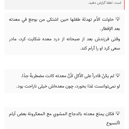
است، لطفا گزارش دهید.
💡 حاولت الأم تهدئة طفلها حين اشتكى من بوجع في معدته
بعد الإفطار.
وقتی فرزندش بعد از صبحانه از درد معده شکایت کرد، مادر
سعی کرد او را آرام کند.
💡 لم يكنْ قادراً على الأكلِ لأنَّ معدته كانت مضطربةً جدًا.
او نمی‌توانست غذا بخورد، چون معده‌اش خیلی ناراحت بود.
💡 ‬فكان يمتع معدته بالدجاج‬ ‫المشوي مع المعكرونة بعض أيام
األسبوع‪