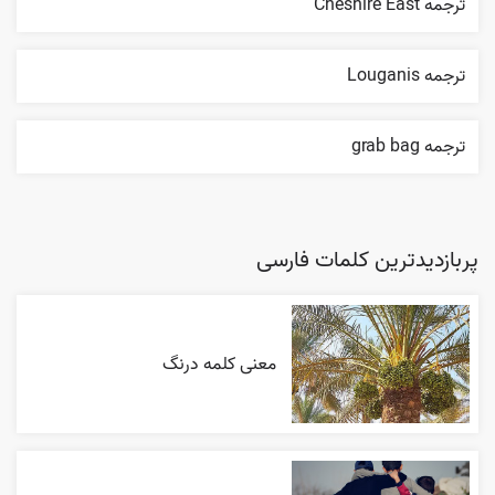
ترجمه Cheshire East
ترجمه Louganis
ترجمه grab bag
پربازدیدترین کلمات فارسی
معنی کلمه درنگ