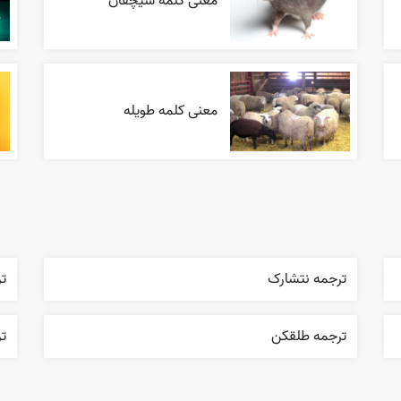
معنی کلمه سیچقان
معنی کلمه طویله
ترجمه نتشارک
تر
ترجمه طلقکن
تر