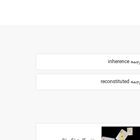
مه inherence
ه reconstituted