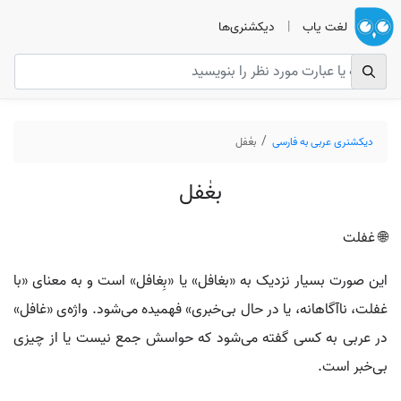
لغت یاب
|
دیکشنری‌ها
دیکشنری عربی به فارسی
بغٰفل
بغٰفل
🌐 غفلت
این صورت بسیار نزدیک به «بغافل» یا «بِغافل» است و به معنای «با
غفلت، ناآگاهانه، یا در حال بی‌خبری» فهمیده می‌شود. واژه‌ی «غافل»
در عربی به کسی گفته می‌شود که حواسش جمع نیست یا از چیزی
بی‌خبر است.