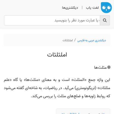
لغت یاب
|
دیکشنری‌ها
دیکشنری عربی به فارسی
املثلثات
املثلثات
🌐 مثلث‌ها
این واژه جمعِ «المثلث» است و به معنای «مثلث‌ها» یا گاه «علم
مثلثات» (تریگونومتری) می‌آید. در ریاضیات، به شاخه‌ای گفته می‌شود
که روابط زاویه‌ها و ضلع‌های مثلث را بررسی می‌کند.