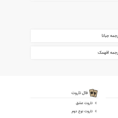
جمه جبانا
رجمه افهمک
فال تاروت
تاروت عشق
تاروت نوع دوم