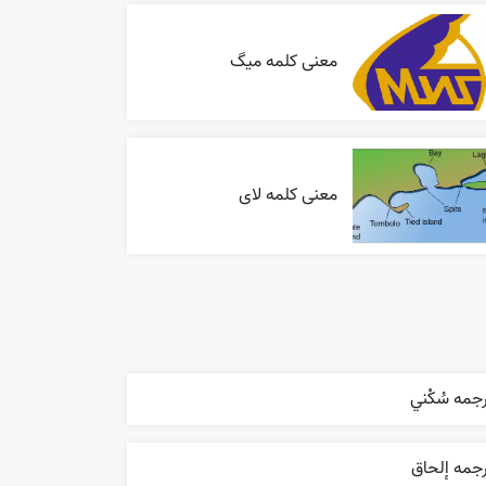
معنی کلمه میگ
معنی کلمه لای
جمه سُکْني
جمه إلحاق