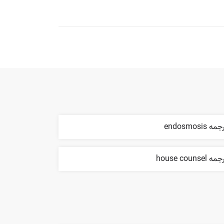
مه endosmosis
ه house counsel