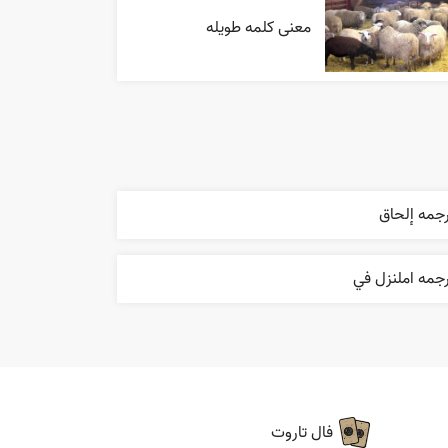
معنی کلمه طویله
جمه إلحاق
جمه املنزل في
فال تاروت