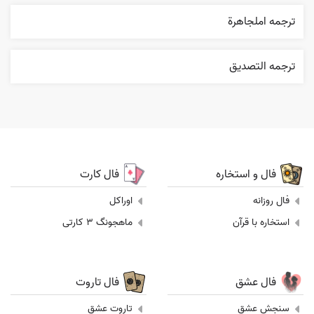
ترجمه املجاهرة
ترجمه التصديق
فال و استخاره
فال کارت
فال روزانه
اوراکل
استخاره با قرآن
ماهجونگ 3 کارتی
فال عشق
فال تاروت
سنجش عشق
تاروت عشق