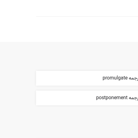
مه promulgate
ه postponement