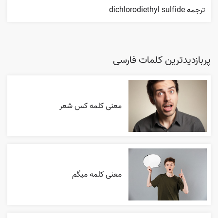
ترجمه dichlorodiethyl sulfide
پربازدیدترین کلمات فارسی
معنی کلمه کس شعر
معنی کلمه میگم