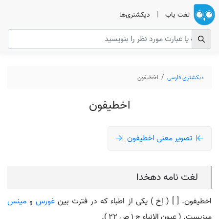
لغت یاب
|
دیکشنری‌ها
دیکشنری فارسی
اخطیفون
اخطیفون
تصویر معنی اخطیفون
لغت نامه دهخدا
اخطیفون. [ ] ( اِخ ) یکی از اطباء که در فترت بین
غورس
و
مینس
میزیست. ( عیون الانباء ج 1 ص 22 ).