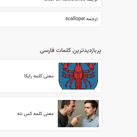
ترجمه scalloper
پربازدیدترین کلمات فارسی
معنی کلمه رایکا
معنی کلمه کس ننه