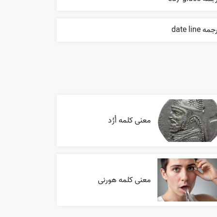
مه date line
معنی کلمه اُرُد
معنی کلمه هورنی