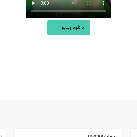
دانلود ویدیو
ترجمه memory
ترج