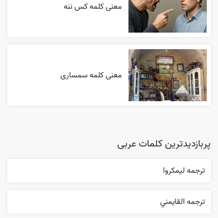
معنی کلمه کس ننه
معنی کلمه سمساری
پربازدیدترین کلمات عربی
ترجمه ليمکروا
ترجمه القایمني