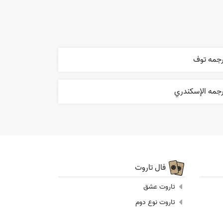
رجمه توف
رجمه الإسکندري
فال تاروت
تاروت عشق
تاروت نوع دوم