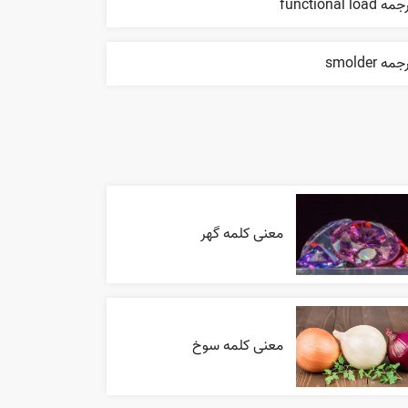
ه functional load
مه smolder
معنی کلمه گهر
معنی کلمه سوخ