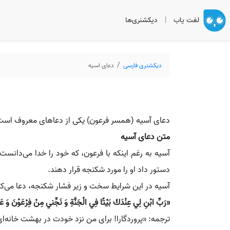
لغت یاب
|
دیکشنری‌ها
دیکشنری فارسی
دعای اسیه
دعای آسیه (همسر فرعون) یکی از دعاهای معروف است که 
متن دعای آسیه
آسیه به رغم اینکه با فرعون، که خود را خدا می‌دانست 
دستور داد او را مورد شکنجه قرار دهند.
آسیه در این شرایط سخت و زیر فشار شکنجه، دعا می‌کر
«رَبِّ ابْنِ لِي عِنْدَكَ بَيْتًا فِي الْجَنَّةِ وَ نَجِّني مِنْ فِرْعَوْنَ وَ عَ
ترجمه: «پروردگارا! برای من نزد خودت در بهشت خانه‌ای