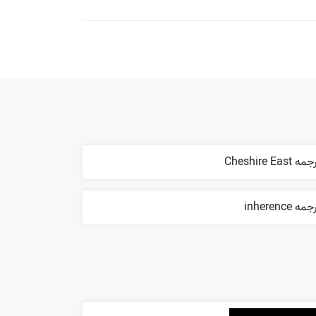
ه Cheshire East
مه inherence