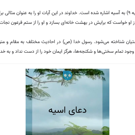
در قرآن کریم، در سوره تحریم (آیه 11) و سوره قصص (آیه 9) به آسیه اشاره شده است. خداوند در این آیات
 او خواست که برایش در بهشت خانه‌ای بسازد و او را از ستم فرعون نجات
یان شناخته می‌شود. رسول خدا (ص) در احادیث مختلف به مقام و منزلت او
 وجود تمام سختی‌ها و شکنجه‌ها، هرگز ایمان خود را از دست نداد و به خدا