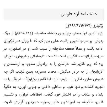
دانشنامه آزاد فارسی
بَرْکیارق (۴۷۴/۴۷۱ـ۴۹۸ق)
رکن الدین ابوالمظفر، چهارمین پادشاه سلاجقه (۴۸۶ـ۴۹۸ق).با مرگ
پدرش، بر سر جانشینی رقابت هایی بروز کرد که تا پایان عمر بَرکیارُق
ادامه یافت و عملاً ضعف سلاجقه را سبب شد. او در اصفهان، در
سیزده یا پانزد ه سالگی بر تخت نشست. نابسامانی و شورش ها چنان
بود که وی ناگزیر شد خراسان را به برادرش سنجر، و ارمنستان و
آذربایجان را به برادر دیگرش، محمد بسپارد؛ بدین ترتیب اگر چه
شورش های داخلی را سرکوب کرد، اما قلمرو یکپارچۀ سلجوقی را به
تجزیه کشاند و تنها غرب و مناطق داخلی و جنوبی ایران، به علاوۀ
بغداد و عتبات را در اختیار خود گرفت. اقطاعات فراوان و تقسیم
قلمرو سلاجقه به امیرنشین های بسیار، همچنین افزایش قدرت