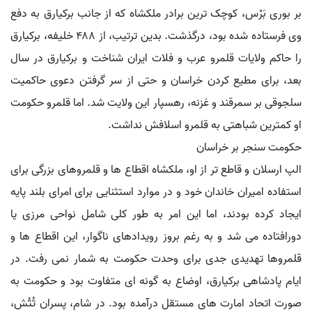
بر بوری بَرْس، کوچک ترین برادر ملکشاه که از جانب برکیارق به دفع
وی فرستاده شده بود، درگذشت. بدین ترتیب، از ۴۸۸ خلیفه، برکیارق
را حاکم ولایات قلمرو عرب و فلات ایران شناخت و برکیارق در سال
بعد، برای مطیع کردن خراسان و حتی از سر گرفتن دعوی حاکمیت
سلجوقی بر سمرقند و غزنه، رهسپار این ولایت شد. اما قلمرو حکومت
او کمترین شباهتی به قلمرو اسلافش نداشت.
حکومت سنجر بر خراسان
الپ ارسلان و قاطع تر از او، ملکشاه اقطاع ها و قلمروهای بزرگی برای
استفاده امیران خاندان خود و در موارد استثنایی برای امرای بلند پایه
ایجاد کرده بودند، اما این امر به طور کلی شامل نواحی مرزی یا
دورافتاده می شد و به رغم بروز رویدادهای ناگوار، این اقطاع ها و
قلمروها تهدیدی جدی برای وحدت حکومت به شمار نمی رفت. در
ایام پادشاهی برکیارق، اوضاع به گونه ای متفاوت بود و حکومت به
صورت اتحاد امارت های مستقل درآمده بود. در شام، پسران تُتُش،