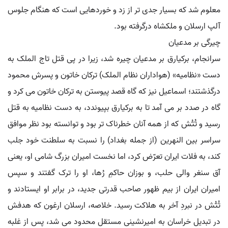
معلوم شد که بسیار جدی تر از زد و خوردهایی است که هنگام جلوس
آلپ ارسلان و ملکشاه درگرفته بود.
چیرگی بر مدعیان
سرانجام، برکیارق بر مدعیان چیره شد، زیرا در پی قتل تاج الملک به
دست «نظامیه» (هواداران نظام الملک) ترکان خاتون و پسرش محمود
درگذشتند؛ اسماعیل نیز که گاه قصد پیوستن به ترکان خاتون می کرد و
گاه در صدد بر می آمد تا به برکیارق بپیوندد، به دست نظامیه به قتل
رسید و تُتُش که از همه آنان خطرناک تر بود و توانسته بود نظر موافق
سراسر بین النهرین (از جمله بغداد) را نسبت به سلطنت خود جلب
کند، به فلات ایران تعرّض کرد، اما نخست امیران بزرگ شامی او، یعنی
آق سنغر والی حلب، و بوزان حاکمِ رُها، او را ترک گفتند و سپس
امیران ایران از بیم ظهور صاحب قدرتی جدید، در برابر او ایستادند و
تُتُش در نبردِ آخر به هلاکت رسید. خلاصه، ارسلان ارغون که هدفش
در تبدیل خراسان به امیرنشینی مستقل محدود می شد، پس از غلبه