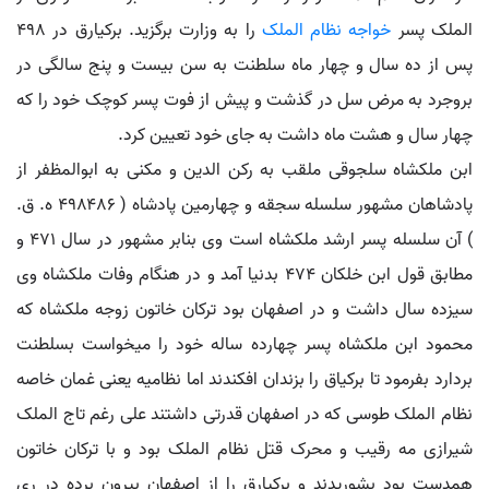
الملک پسر
خواجه نظام الملک
را به وزارت برگزید. برکیارق در ۴۹۸
پس از ده سال و چهار ماه سلطنت به سن بیست و پنج سالگی در
بروجرد به مرض سل در گذشت و پیش از فوت پسر کوچک خود را که
چهار سال و هشت ماه داشت به جای خود تعیین کرد.
ابن ملکشاه سلجوقی ملقب به رکن الدین و مکنی به ابوالمظفر از
پادشاهان مشهور سلسله سجقه و چهارمین پادشاه ( ۴۹۸۴۸۶ ه. ق.
) آن سلسله پسر ارشد ملکشاه است وی بنابر مشهور در سال ۴۷۱ و
مطابق قول ابن خلکان ۴۷۴ بدنیا آمد و در هنگام وفات ملکشاه وی
سیزده سال داشت و در اصفهان بود ترکان خاتون زوجه ملکشاه که
محمود ابن ملکشاه پسر چهارده ساله خود را میخواست بسلطنت
بردارد بفرمود تا برکیاق را بزندان افکندند اما نظامیه یعنی غمان خاصه
نظام الملک طوسی که در اصفهان قدرتی داشتند علی رغم تاج الملک
شیرازی مه رقیب و محرک قتل نظام الملک بود و با ترکان خاتون
همدست بود بشوریدند و برکیارق را از اصفهان بیرون برده در ری