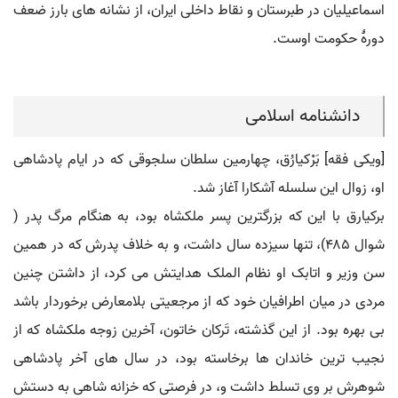
اسماعیلیان در طبرستان و نقاط داخلی ایران، از نشانه های بارز ضعف
دورۀ حکومت اوست.
دانشنامه اسلامی
[ویکی فقه] بَرْکیارُق، چهارمین سلطان سلجوقی که در ایام پادشاهی
او، زوال این سلسله آشکارا آغاز شد.
برکیارق با این که بزرگترین پسر ملکشاه بود، به هنگام مرگ پدر (
شوال ۴۸۵)، تنها سیزده سال داشت، و به خلاف پدرش که در همین
سن وزیر و اتابک او نظام الملک هدایتش می کرد، از داشتن چنین
مردی در میان اطرافیان خود که از مرجعیتی بلامعارض برخوردار باشد
بی بهره بود. از این گذشته، تَرکان خاتون، آخرین زوجه ملکشاه که از
نجیب ترین خاندان ها برخاسته بود، در سال های آخر پادشاهی
شوهرش بر وی تسلط داشت و، در فرصتی که خزانه شاهی به دستش