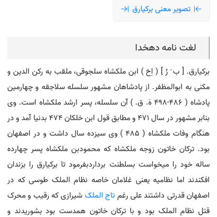
تصویر معنی برکیارق
لغت نامه دهخدا
برکیارق. [ ب َ رُ ] ( اِخ ) ابن ملکشاه سلجوقی، ملقب به رکن الدین و
مکنی به ابوالمظفر. از پادشاهان مشهور سلسله سلاجقه و چهارمین
پادشاه ( 486-498 هَ. ق. ) آن سلسله، پسر ارشد ملکشاه است. وی
بنابر مشهور در سال 471 و مطابق قول ابن خلکان 474 بدنیا آمد و در
هنگام وفات ملکشاه ( 485 ) وی سیزده سال داشت و در اصفهان
بود. ترکان خاتون زوجه ملکشاه که محمودبن ملکشاه پسر چهارده
ساله خود را میخواست بسلطنت برداردبفرمود تا برکیارق را بزندان
افکندند اما نظامیه یعنی غلامان خاصه نظام الملک طوسی که در
اصفهان قدرتی داشتند علی رغم
تاج الملک
شیرازی که رقیب و محرک
قتل نظام الملک بود و با ترکان خاتون همدست بود بشوریدند و