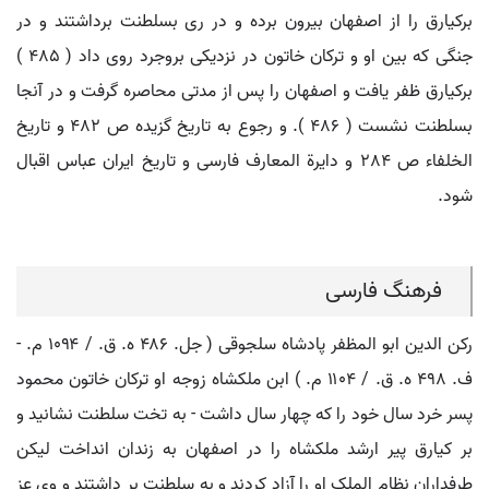
برکیارق را از اصفهان بیرون برده و در ری بسلطنت برداشتند و در
جنگی که بین او و ترکان خاتون در نزدیکی بروجرد روی داد ( 485 )
برکیارق ظفر یافت و اصفهان را پس از مدتی محاصره گرفت و در آنجا
بسلطنت نشست ( 486 ). و رجوع به تاریخ گزیده ص 482 و تاریخ
الخلفاء ص 284 و دایرة المعارف فارسی و تاریخ ایران عباس اقبال
شود.
فرهنگ فارسی
رکن الدین ابو المظفر پادشاه سلجوقی ( جل. ۴۸۶ ه. ق. / ۱٠۹۴ م. -
ف. ۴۹۸ ه. ق. / ۱۱٠۴ م. ) ابن ملکشاه زوجه او ترکان خاتون محمود
پسر خرد سال خود را که چهار سال داشت - به تخت سلطنت نشانید و
بر کیارق پیر ارشد ملکشاه را در اصفهان به زندان انداخت لیکن
طرفداران نظام الملک او را آزاد کردند و به سلطنت بر داشتند و وی عز