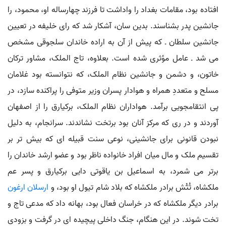
افتاده بود، مقامات بغداد را واداشت تا فرزند چهارساله او، محمود، را
جانشین پدر بشناسند. بدین سان، آشکار شد که رای خلیفه در تعیین
جانشین سلطان ـ که پیش از آن به اراده خاندان سلجوقی مشخص
می شد ـ عامل مؤثری شده است. بعلاوه، تاج الملک، مشاور ترکان
خاتون، و دشمن و جانشین نظام الملک، که نتوانسته بود غلامان
مسلح و متعددِ همراه و هوادار پسران وزیر متوفی را پراکنده سازد، در
پی انتقامجویی برآمد. هواداران نظام الملک، برکیارق را از اصفهان
آوردند و در ری که مرکز آنان بود برتخت نشاندند. سرانجام، به دلیل
نبودن قانونی برای جانشینی، نوعی سنت قبیله ای که بیش تر بر
تقسیم ملک و مال میان افراد خانواده ناظر بود و عضو ارشد خاندان را
برتر می شمرد، به اسماعیل بن یاقوتی دایی برکیارق و پسر عم
ملکشاه، تُتُش برادر ملکشاه که بلاد شام تیول او بود، و
ارسلان ارغون
برادر دیگر ملکشاه که در خراسان فعال بود، بهانه داد که مدعی تاج و
تخت شوند. در این هنگام، جنگ داخلی پیچیده ای در گرفت و بزودی