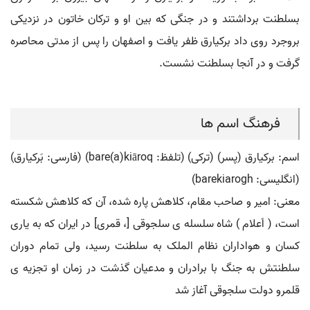
بسلطنت برداشتند و در جنگی که بین او و ترکان خاتون در نزدیکی
بروجرد روی داد برکیارق ظفر یافت و اصفهان را پس از مدتی محاصره
گرفت و در آنجا بسلطنت نشست.
فرهنگ اسم ها
اسم: برکیارق (پسر) (ترکی) (تلفظ: bare(a)kiāroq) (فارسی: بَرکيارق)
(انگلیسی: barekiarogh)
معنی: امیر و صاحب مقام، کلاهش پاره شده، آن که کلاهش شکسته
است، ( اَعلام ) شاه سلسله ی سلجوقی [، قمری] در ایران که به یاری
کسان و هواداران نظام الملک به سلطنت رسید، ولی تمام دوران
سلطنتش به جنگ با برادران و مدعیان گذشت در زمان او تجزیه ی
قلمرو دولت سلجوقی آغاز شد