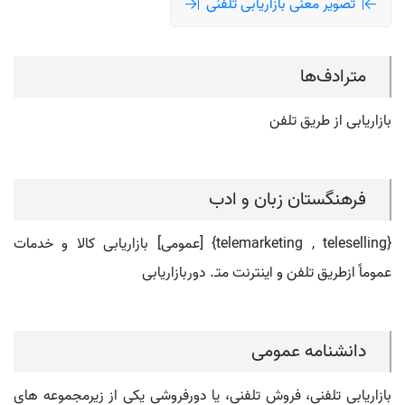
تصویر معنی بازاریابی تلفنی
مترادف‌ها
بازاریابی از طریق تلفن
فرهنگستان زبان و ادب
{telemarketing , teleselling} [عمومی] بازاریابی کالا و خدمات
عموماً ازطریق تلفن و اینترنت متـ. دوربازاریابی
دانشنامه عمومی
بازاریابی تلفنی، فروش تلفنی، یا دورفروشی یکی از زیرمجموعه های