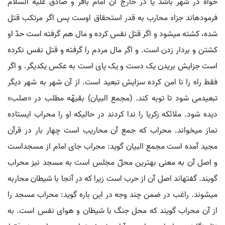
خواه در شهر باشد یا در خارج آن امام باقر و صادق علیه السلام
فرموده‏اند جزاء محارب به قدر استحقاق اوست پس اگر مرتکب قتل
شده، کشته می‏شود و اگر قتل نفس کرده و مال هم گرفته است حدّ او
کشتن و بردار زدن است. و اگر مال مردم را گرفته و قتل نفس نکرده
است جزایش بریدن یک دست و یک پای است به عکس یکدیگر. و اگر
فقط راه را نا امن کرده سزایش تبعید است. از آن شهر به شهر دیگر
تبعیدمی شود تا توبه کند. (مجمع البیان) بقیهّه مطلب در «صلب»
دیده شود. ملائکه زکریا را ندا کردند در حالیکه او را محراب ایستاده
نماز می‏خواند. محراب که جمع آن محاریب است چهار بار در قرآن
مجید آمده است مجمع البیان گوید: محراب جای امام از مسجداست
و اصل آن به معنی بهترین محلّ مجلس است به مسجد نیز محراب
گویند. گفته‏اند اصل آن از حرب است زیرا که در آنجا با شیطان محاربه
می‏شوند. راغب در ضمن چند وجه در این باره گوید: محراب مسجد را
از آن محراب گویند که محل جنگ با شیطان و هوای نفس است. به