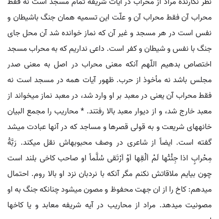
نظر نگارنده مراد از محراب در آیات شریفه تمام مسجد است نه فقط
محراب آن فقط محراب آن و علّت این تسمیه همان جنگ باشیطان و
نفس است در هر مسجد و غیر آن که نماز خوانده شد آن محل جای
جنگ با نفس و شیطان و کفر است. داعی نداریم که به محراب مسجد
اختصاص بدهیم اللّهم آنکه معنی محراب در اصل به معنی صدر
مجلس باشد نه مأخوذ از حرب. ظهور آیات همه در مسجد است نه
فقط محراب آن یعنی در معبد بر او وارد شد، در معبد نماز می‏خواند از
معبد خارج شد، و از دیوار معبد بالا رفتند. * محاریب را مجمع البیان
خانه‏های شریعت و به قولی قصرها و مساجد که در آنها عبادت می‏شد
گفته است. ایضاً از شاعری در وصف محبوبه‏اش نقل می‏کند. رَبَّةُ
مِحْرابٍ اذا جِئْتُها لَمْ اَلْقِها اَوْ اَرْتَقی سُلَّماً او صاحب کاخی بلند است
چون بیایم ملاقاتش نکنم مگر آنکه با نردبان نزد او بالا روم. احتمال
می‏دهم: کاخ را از ان جهت محفوظ و مصون می‏شود چنانکه جنگ به او
مصونیت می‏دهد. مراد از محاریب در آیه شریفه معابد و یا کاخها