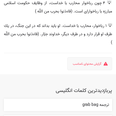
💡 4 چون رباخوار محارب با خداست، از وظايف حكومت اسلامى
مبارزه با رباخواراى است. (فاءذنوا بحرب من اللّه )
💡 1 رباخوار، محارب با خداست. او بايد بداند كه در اين جنگ، در يك
طرف او قرار دارد و در طرف ديگر، خداوند جبّار. (فاءذنوا بحرب من اللّه
)
گزارش محتوای نامناسب
پربازدیدترین کلمات انگلیسی
ترجمه grab bag