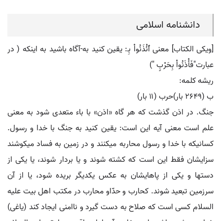
دانشنامه اسلامی
[ویکی الکتاب] معنی ﭐئْذَنُواْ بِـ: یقین کنید به-آگاه باشید به اینکه ( در
عبارت"فَأْذَنُواْ بِحَرْبٍ ")
ریشه کلمه:
ب (۲۶۴۹ بار)حرب (۱۱ بار)
جنگ. در اذن گذشت که هر گاه «اذن» با باء متعدی شود به معنی
علم است معنی آیه این است: یقین کنید به جنگ با خدا و رسول.
کسانیکه با خدا و رسول محاربه می‏کنند و در زمین به فساد می‏کوشند
سزایشان فقط این است که کشته شوند و یا بردار شوند، یا یکی از
دستها و یکی از پاهایشان به عکس یکدیگر بریده شود، یا از آن
سرزمین تبعید شوند. کحارب و حدّاو محارب در مکتب اهل بیت علیه
السلام کسی است که صلاح به دست گیرد و ناامنی ایجاد کند (یاغی)