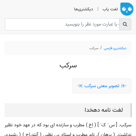
لغت یاب
|
دیکشنری‌ها
دیکشنری فارسی
سرکب
سرکب
تصویر معنی سرکب
لغت نامه دهخدا
سرکب. [ س َ ک َ ] ( اِخ ) مطرب و سازنده ای بود که در عهد خود نظیر
نداشت. ( برهان ). نام مطرب و استاد بی نظیر. ( آنندراج ) ( رشیدی