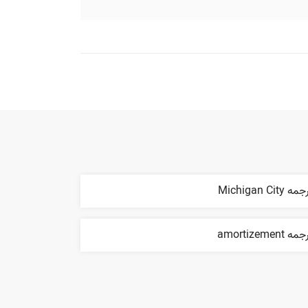
ه Michigan City
ه amortizement