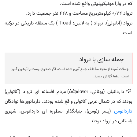
که در وارا مونیکیپلیتی واقع شده است.
ترواد ۰٫۷۴ کیلومترمربع مساحت و ۴۴۸ نفر جمعیت دارد.
ترواد (آناتولی). ترواد ( به لاتین: Troad ) یک منطقه تاریخی در ترکیه
است.
جمله سازی با ترواد
جملات نمونه از منابع مختلف جمع آوری شده است، اگر صحیح نیست یا توهین آمیز
است، لطفا گزارش دهید.
💡 داردانیان (یونانی: Δάρδανοι) مردم افسانه ای ترواد (آناتولی)
بودند که در شمال غربی آناتولی واقع شده بودند. داردانوی‌ها نوادگان
داردانوس
(پسر زئوس)، بنیانگذار اسطوره ای داردانوس، شهری
باستانی در ترواد بودند.