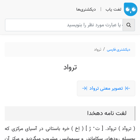
لغت یاب
|
دیکشنری‌ها
دیکشنری فارسی
ترواد
ترواد
تصویر معنی ترواد
لغت نامه دهخدا
( تروآد ) تروآد. [ ت ْ رُ ] ( اِخ ) خره باستانی در آسیای مرکزی که
بوسیله رودهای سکاماندر و سیموایس مشروب میگردید و مرکز آن