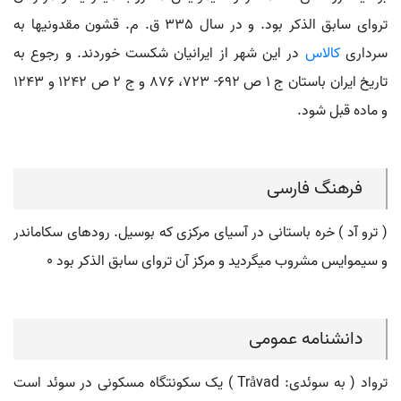
تروای سابق الذکر بود. و در سال 335 ق. م. قشون مقدونیها به
سرداری
کالاس
در این شهر از ایرانیان شکست خوردند. و رجوع به
تاریخ ایران باستان ج 1 ص 692- 723، 876 و ج 2 ص 1242 و 1243
و ماده قبل شود.
فرهنگ فارسی
( ترو آد ) خره باستانی در آسیای مرکزی که بوسیل. رودهای سکاماندر
و سیموایس مشروب میگردید و مرکز آن تروای سابق الذکر بود ٠
دانشنامه عمومی
ترواد ( به سوئدی: Tråvad ) یک سکونتگاه مسکونی در سوئد است