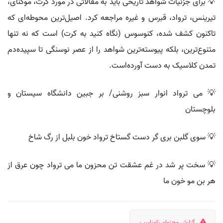
💡 برای جزئیات شواهد تاریخی باید به مقالاتی در مورد کرت، موکنای،
تیرینس، ترواد، قبرس و غیره مراجعه کرد. اصیل‌ترین محوطه‌ای که
تاکنون کشف شده، کنوسوس (نگاه کنید به کرت) است که نه تنها
متنوع‌ترین، بلکه پیوسته‌ترین شواهد را از عصر نوسنگی تا سپیده‌دم
تمدن کلاسیک به دست آورده‌است.
💡 می ترواد انوار سبز روشنی/ بر جبین دانشگاه سیستان و
بلوچستان
💡 سوی گلبن بری گر دست گستاخ ترواد خون بلبل از رگ شاخ
💡 سخت پر شد در غم عشقت تن محزون ما می ترواد چون عرق از
هر بن مو خون ما
گزارش محتوای نامناسب