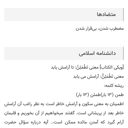
متضادها
مضطرب شدن، بی‌قرار شدن
دانشنامه اسلامی
[ویکی الکتاب] معنی تَطْمَئِنَّ: تا آرامش یابد
معنی تَطْمَئِنُّ: آرامش می یابد
ریشه کلمه:
طمن (۱۳ بار)طمئن (۱۳ بار)
اطمینان به معنی سکون و آرامش خاطر است به نظر راغب آن آرامش
خاطر بعد از پریشانی است. گفتند می‏خواهیم از آن بخوریم و قلبمان
آرام گیرد که آمدن مائده ممکن است.. آیه درباره سؤال حضرت