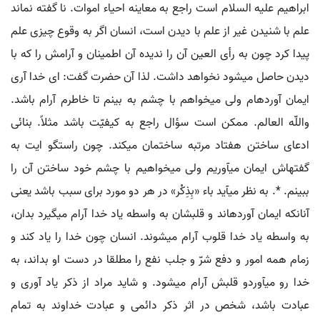
ابراهیم علیه السلام است راجع به معاینه احیاء اموات. نا گفته نماند
علم با شنیدن غیر از علم با دیدن است، انسان اگر به وقوع چیزی علم
پیدا کرد چون به رأی العین آن را ندیده آن اطمینان و آرامش را که با
دیدن حاصل می‏شود نخواهد داشت. لذا آن حضرت گفت: ای خدا آری
ایمان آورده‏ام ولی می‏خواهم با چشم به بینم تا خاطرم آرام باشد.
واللّه العالم. ممکن است سؤال راجع به کیفیّت باشد مثلاً. بنائی
ادعای ساختن هفتاد مرتبه ساختمان می‏کند. چون راستگو ایت به
گفته‏اش ایمان می‏آوریم ولی می‏خواهیم با چشم خود ساختن آن را
ببینم. *. به نظر می‏آید باء «بِذِکْر» در هر دو مورد برای سبب باشد یعنی
آنانکه ایمان آورده‏اند و قلبشان به واسطه یاد خدا آرام می‏گیرد بدان،
به واسطه یاد خدا قلوب آرام می‏شوند. انسان چون خدا را یاد کند و
زمام همه امور و دفع شرّ و جلب نفع را مطلقا در دست او بداند، به
خدا رو می‏آوردو قلبش آرام می‏شود. و شاید مراد از ذکر یاد آوری و
عبادت باشد، شخص در اثر ذکر دائمی و عبادت خداوند به تمام