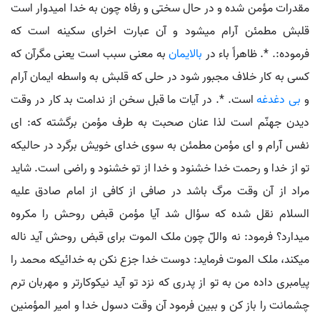
مقدرات مؤمن شده و در حال سختی و رفاه چون به خدا امیدوار است
قلبش مطمئن آرام می‏شود و آن عبارت اخرای سکینه است که
فرموده:. *. ظاهراً باء در
بالایمان
به معنی سبب است یعنی مگرآن که
کسی به کار خلاف مجبور شود در حلی که قلبش به واسطه ایمان آرام
و
بی دغدغه
است. *. در آیات ما قبل سخن از ندامت بد کار در وقت
دیدن جهنّم است لذا عنان صحبت به طرف مؤمن برگشته که: ای
نفس آرام و ای مؤمن مطمئن به سوی خدای خویش برگرد در حالیکه
تو از خدا و رحمت خدا خشنود و خدا از تو خشنود و راضی است. شاید
مراد از آن وقت مرگ باشد در صافی از کافی از امام صادق علیه
السلام نقل شده که سؤال شد آیا مؤمن قبض روحش را مکروه
می‏دارد؟ فرمود: نه واللّ چون ملک الموت برای قبض روحش آید ناله
می‏کند، ملک الموت فرماید: دوست خدا جزع نکن به خدائیکه محمد را
پیامبری داده من به تو از پدری که نزد تو آید نیکوکارتر و مهربان ترم
چشمانت را باز کن و ببین فرمود آن وقت دسول خدا و امیر المؤمنین