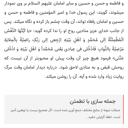
و فاطمه و حسن و حسین و سایر امامان علیهم السلام بر وی نمودار
می‏شوند، گویند: این رسول خدا و امیر المؤمنین و فاطمه و حسن و
حسین و امامان رفقاء تواند، آن وقت چشم باز کرده و نگاه می‏کند. پس
از جانب خدای عزیز منادیی روح او را ندا کرده گوید: «یا اَیَّتُهَا النَّفْسُ
الْمُطْمِئَنَّةُ اِلَی مُحَمَّدٍ وَ اَهْلِ بَیْتِهِ ارْجِعی اِلی رَبِّکِ راضِیَّةً بِالْمِلایَةِ
مَرْضِیَّةً بِالثَّوابِ فَادْخُلی فی عِبادی یَعْنی مُحَمَّداً وَ اَهْلِ بَیْتِهِ وَ ادْخُلی
جَنَّتی» فرمود هیچ چیز آن وقت پیش او محبوب‏تر از آن نیست که
روحش قبض و به منادی لاحق شود. درباره دیدار امامان وقت مرگ
روایت زیاد وارد شده و آیه. آن را روشن می‏کند.
جمله سازی با تطمئن
جملات نمونه از منابع مختلف جمع آوری شده است، اگر صحیح نیست یا توهین آمیز
است، لطفا گزارش دهید.