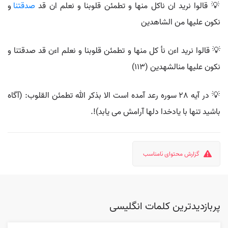
💡 قالوا نريد ان ناكل منها و تطمئن قلوبنا و نعلم ان قد
صدقتنا
و
نكون عليها من الشاهدين
💡 قالوا نريد اءن نأ كل منها و تطمئن قلوبنا و نعلم اءن قد صدقتنا و
نكون عليها منالشهدين (113)
💡 در آيه 28 سوره رعد آمده است الا بذكر الله تطمئن القلوب: (آگاه
باشيد تنها با يادخدا دلها آرامش مى يابد)!.
گزارش محتوای نامناسب
پربازدیدترین کلمات انگلیسی