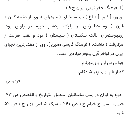
( از فرهنگ جغرافیایی ایران ج 9 ).
زرمهر. [ زَ م ِ ] ( اِخ ) نام سوخرای ( سوفرای ). وی از تخمه کارن (
قارن ) ومسقطالرأس او بلوک اردشیر خوره در پارس بود.
زرمهرحکمران ایالت سکستان ( سیستان ) بود و لقب هزایت (
هزاررفت ) داشت. ( فرهنگ فارسی معین ). وی از مقتدرترین نجبای
ایران در اواخر قرن پنجم میلادی است:
جوانی بی آزار و زرمهرنام
که از نام او بد پدر شادکام.
فردوسی.
رجوع به ایران در زمان ساسانیان، مجمل التواریخ و القصص ص 73،
حبیب السیر چ خیام ج 1 ص 240 و سبک شناسی بهار ج 1 ص 52
شود.