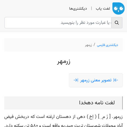
لغت یاب
|
دیکشنری‌ها
دیکشنری فارسی
زرمهر
زرمهر
تصویر معنی زرمهر
لغت نامه دهخدا
زرمهر. [ زَ م ِ ] ( اِخ ) دهی از دهستان ارغنه است که دربخش فیض
آباد محولات شهرستان تربت حیدریه واقع است و 580 تن سکنه دارد.