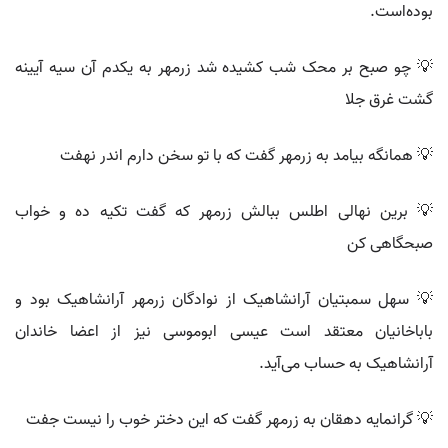
بوده‌است.
💡 چو صبح بر محک شب کشیده شد زرمهر به یکدم آن سیه آیینه
گشت غرق جلا
💡 همانگه بیامد به زرمهر گفت که با تو سخن دارم اندر نهفت
💡 برین نهالی اطلس ببالش زرمهر که گفت تکیه ده و خواب
صبحگاهی کن
💡 سهل سمبتیان آرانشاهیک از نوادگان زرمهر آرانشاهیک بود و
باباخانیان معتقد است عیسی ابوموسی نیز از اعضا خاندان
آرانشاهیک به حساب می‌آید.
💡 گرانمایه دهقان به زرمهر گفت که این دختر خوب را نیست جفت