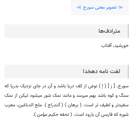
تصویر معنی سورج
مترادف‌ها
خورشید، آفتاب
لغت نامه دهخدا
سورج. [ رَ ] ( اِ ) نوعی از کف دریا باشد و آن در جای نزدیک بدریا که
سنگ و کوه باشد بهم میرسد و مانند نمک شور میشود لیکن از نمک
سفیدتر و لطیف تر است. ( برهان ) ( آنندراج ). ملح الدباغین، معرب
شوره که فارسی آن بارود است. ( تحفه حکیم مؤمن ).