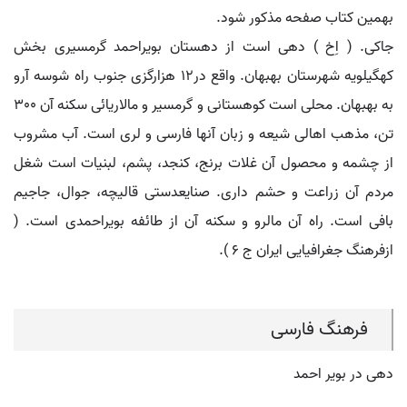
بهمین کتاب صفحه مذکور شود.
جاکی. ( اِخ ) دهی است از دهستان بویراحمد گرمسیری بخش
کهگیلویه شهرستان بهبهان. واقع در12 هزارگزی جنوب راه شوسه آرو
به بهبهان. محلی است کوهستانی و گرمسیر و مالاریائی سکنه آن 300
تن، مذهب اهالی شیعه و زبان آنها فارسی و لری است. آب مشروب
از چشمه و محصول آن غلات برنج، کنجد، پشم، لبنیات است شغل
مردم آن زراعت و حشم داری. صنایعدستی قالیچه، جوال، جاجیم
بافی است. راه آن مالرو و سکنه آن از طائفه بویراحمدی است. (
ازفرهنگ جغرافیایی ایران ج 6 ).
فرهنگ فارسی
دهی در بویر احمد