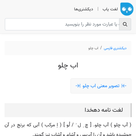
لغت یاب
|
دیکشنری‌ها
دیکشنری فارسی
اب چلو
اب چلو
تصویر معنی اب چلو
لغت نامه دهخدا
( آب چلو ) آب چلو. [ چ ِ ل َ / لُو ] ( اِ مرکب ) آبی که برنج در آن
جوشیده باشد و آن را آبریس و آشام و آشاب نیز گویند.