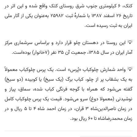
کتک، ۶ کیلومتری جنوب شرق روستای کتک واقع شده و این اثر در
تاریخ ۲۶ اسفند ۱۳۸۷ با شمارهٔ ثبت ۲۵۹۸۲ به‌عنوان یکی از آثار ملی
ایران به ثبت رسیده است.
💡 این روستا در دهستان چلو قرار دارد و براساس سرشماری مرکز
آمار ایران در سال ۱۳۸۵، جمعیت آن ۳۵ نفر (۷خانوار) بوده‌است.
💡 واحد شمارش چلوکباب «پُرس» است. یک پرس چلوکباب معمولاً
به یک بشقاب پر از چلو، کباب برگ (یک سیخ) یا کوبیده (دو سیخ)
گفته می‌شود که همراه با گوجه فرنگی کباب شده، سماق، پیاز و
نوشیدنی (معمولا دوغ) سرو می‌شود. قیمت یک پرس چلوکباب کامل
در زمان ناصرالدین‌شاه ۳ قران، در زمان احمد شاه ۴ تا ۵ ریال و در
زمان محمدرضاشاه تا ۶۰ ریال بود.